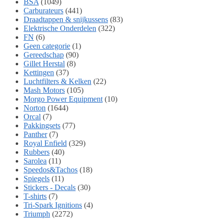
BSA
(1049)
Carburateurs
(441)
Draadtappen & snijkussens
(83)
Elektrische Onderdelen
(322)
FN
(6)
Geen categorie
(1)
Gereedschap
(90)
Gillet Herstal
(8)
Kettingen
(37)
Luchtfilters & Kelken
(22)
Mash Motors
(105)
Morgo Power Equipment
(10)
Norton
(1644)
Orcal
(7)
Pakkingsets
(77)
Panther
(7)
Royal Enfield
(329)
Rubbers
(40)
Sarolea
(11)
Speedos&Tachos
(18)
Spiegels
(11)
Stickers - Decals
(30)
T-shirts
(7)
Tri-Spark Ignitions
(4)
Triumph
(2272)