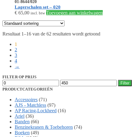
01-8644/020
Lagerschalen set – 020
€
65,00
Toevoegen aan winkelwagen
incl. btw
Resultaat 1–16 van de 62 resultaten wordt getoond
1
2
3
4
→
FILTER OP PRIJS
Min.
Max.
Filter
prijs
prijs
PRODUCTCATEGORIEËN
Accessoires
(71)
AJS - Matchless
(97)
AP Racing-Lockheed
(16)
Ariel
(36)
Banden
(66)
Benzinekranen & Toebehoren
(74)
Boeken
(49)