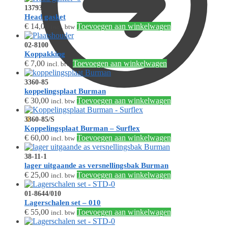
13793
Head gasket
€
14,00
Toevoegen aan winkelwagen
incl. btw
02-8100
Koppakking
€
7,00
Toevoegen aan winkelwagen
incl. btw
3360-85
koppelingsplaat Burman
€
30,00
Toevoegen aan winkelwagen
incl. btw
€
0,00
0
3360-85/S
Koppelingsplaat Burman – Surflex
€
60,00
Toevoegen aan winkelwagen
incl. btw
38-11-1
lager uitgaande as versnellingsbak Burman
€
25,00
Toevoegen aan winkelwagen
incl. btw
01-8644/010
Lagerschalen set – 010
€
55,00
Toevoegen aan winkelwagen
incl. btw