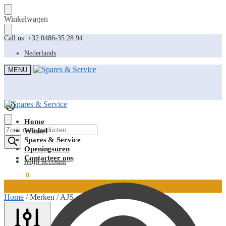
Skip
Skip
Winkelwagen
to
to
navigation
content
Call us: +32 0486-35.28.94
Nederlands
MENU
Home
Producten
Winkel
zoeken
Spares & Service
Openingsuren
Contacteer ons
Mijn account
€
0,00
0
Home
/
Merken
/
AJS