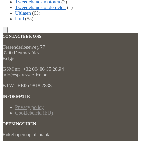
Tweedehands motoren
(3)
Tweedehands onderdelen
(1)
Uitlaten
(63)
Ural
(58)
CONTACTEER ONS
Tessenderloseweg 77
3290 Deurne-Diest
België
GSM nr:- +32 00486-35.28.94
info@sparesservice.be
BTW: BE06 9818 2838
INFORMATIE
Privacy policy
Cookiebeleid (EU)
OPENINGSUREN
Enkel open op afspraak.