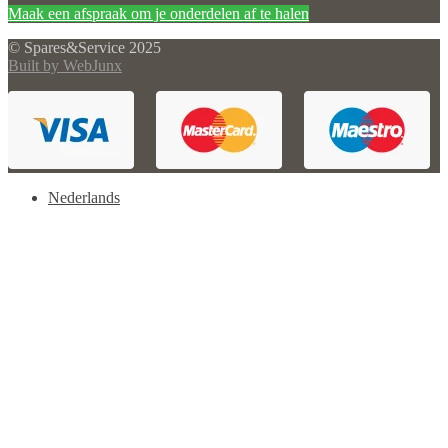
Maak een afspraak om je onderdelen af te halen
© Spares&Service 2025
Built by WebJunx
Nederlands